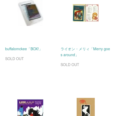
buffalomckee「BOX!」
ライオン・メリィ「Merry goe
s around」
SOLD OUT
SOLD OUT