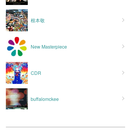
根本敬
New Masterpiece
CDR
buffalomckee