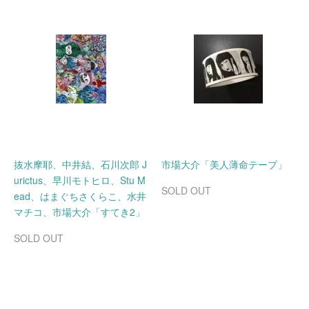
抜水摩耶、中井結、石川次郎 J
市場大介「美人薄命テープ」
urictus、早川モトヒロ、Stu M
SOLD OUT
ead、はまぐちさくらこ、水井
マチコ、市場大介「すてき2」
SOLD OUT