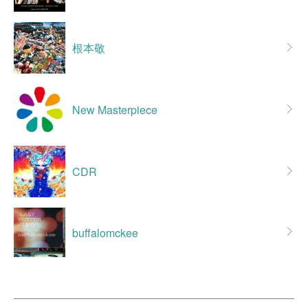
根本敬
New Masterpiece
CDR
buffalomckee