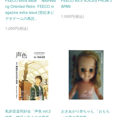
FEECO extra issue 「Addressi
FEECO vol.5 VOICES FROM J
ng Oriented Retro- FEECO m
APAN
agazine extra issue [世紀末ビ
1,000円(税込)
デオゲームの再読」
1,200円(税込)
私的音楽同好会「声色 vol.2
おきあがり赤ちゃん 「おもち