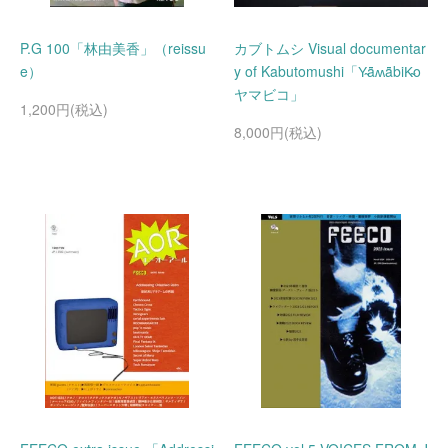
P.G 100「林由美香」（reissu
カブトムシ Visual documentar
e）
y of Kabutomushi「Y̴ǟʍǟbiK̴o
ヤマビコ」
1,200円(税込)
8,000円(税込)