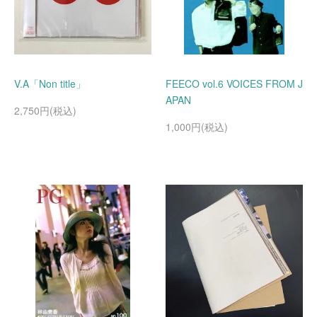
V.A「Non title」
FEECO vol.6 VOICES FROM J
APAN
2,750円(税込)
1,000円(税込)