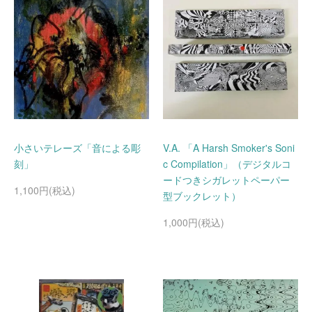
小さいテレーズ「音による彫
V.A. 「A Harsh Smoker's Soni
刻」
c Compilation」（デジタルコ
ードつきシガレットペーパー
1,100円(税込)
型ブックレット）
1,000円(税込)