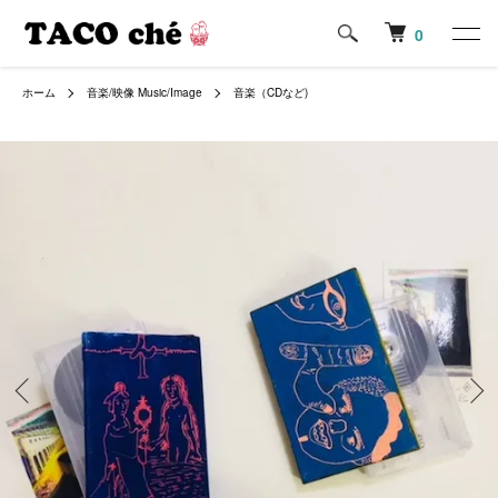
0
ホーム
音楽/映像 Music/Image
音楽（CDなど)