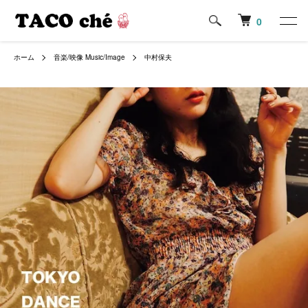
0
ホーム
音楽/映像 Music/Image
中村保夫