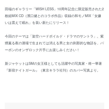
田端のギャラリー「WISH LESS」10周年記念に限定販売された2
枚組MIX CD（濱口健とのコラボ作品）収録の和モノMIX「女嫌
いは震えて眠れ」を装い新たにリリース！
今回のテーマは「架空ハードボイルド・ドラマのサントラ」。紫
煙薫る夜の酒場で生まれては消える男と女の刹那的な物語を、バ
ーボンのオンザロック片手にお楽しみください！
新ジャケットはSMの女王様としても活躍中の写真家・柊一華著
『新宿ナイトガール』（東京キララ社刊）のカバー写真より。