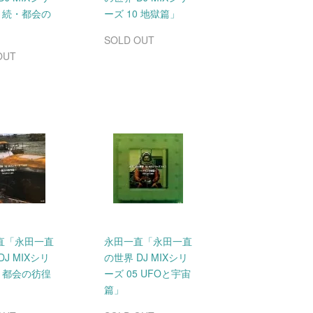
1 続・都会の
ーズ 10 地獄篇」
」
SOLD OUT
OUT
直「永田一直
永田一直「永田一直
DJ MIXシリ
の世界 DJ MIXシリ
6 都会の彷徨
ーズ 05 UFOと宇宙
篇」