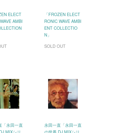
EN ELECT
「FROZEN ELECT
 WAVE AMBI
RONIC WAVE AMBI
OLLECTION
ENT COLLECTIO
N」
OUT
SOLD OUT
直「永田一直
永田一直「永田一直
DJ MIXシリ
の世界 DJ MIXシリ