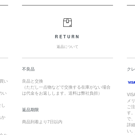
RETURN
返品について
不良品
ク
お買い
良品と交換
（ただし一点物などで交換する在庫がない場合
のい
は代金をお返しします。送料は弊社負担）
VI
メ
せし
ご
返品期限
す
れか
で
商品到着より7日以内
詳
い