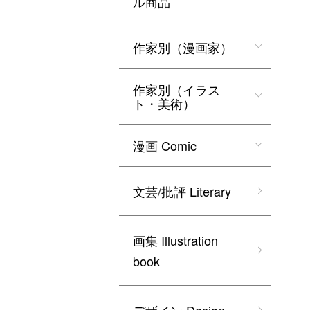
ル商品
作家別（漫画家）
作家別（イラス
ト・美術）
漫画 Comic
文芸/批評 Literary
画集 Illustration
book