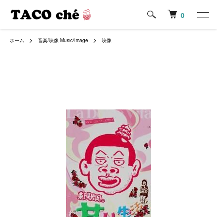
0
ホーム
音楽/映像 Music/Image
映像