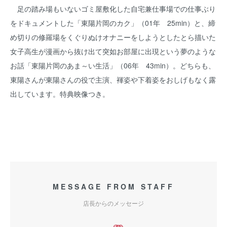
足の踏み場もいないゴミ屋敷化した自宅兼仕事場での仕事ぶり
をドキュメントした「東陽片岡のカク」（01年 25min）と、締
め切りの修羅場をくぐりぬけオナニーをしようとしたとら描いた
女子高生が漫画から抜け出て突如お部屋に出現という夢のような
お話「東陽片岡のあま～い生活」（06年 43min）。どちらも、
東陽さんが東陽さんの役で主演、褌姿や下着姿をおしげもなく露
出しています。特典映像つき。
MESSAGE FROM STAFF
店長からのメッセージ