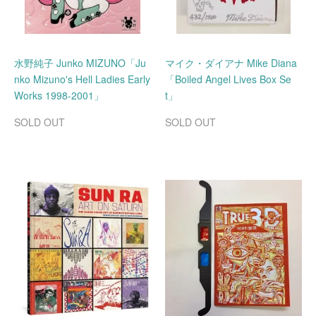
水野純子 Junko MIZUNO「Ju
マイク・ダイアナ Mike Diana
nko Mizuno's Hell Ladies Early
「Boiled Angel Lives Box Se
Works 1998-2001」
t」
SOLD OUT
SOLD OUT