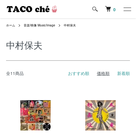
0
ホーム
音楽/映像 Music/Image
中村保夫
中村保夫
全11商品
おすすめ順
価格順
新着順