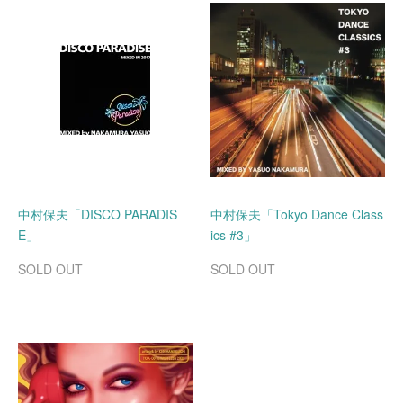
中村保夫「DISCO PARADIS
中村保夫「Tokyo Dance Class
E」
ics #3」
SOLD OUT
SOLD OUT