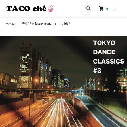
0
ホーム
音楽/映像 Music/Image
中村保夫