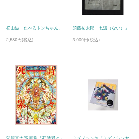
初山滋「たべるトンちゃん」
須藤祐太郎「七遺（ない）」
2,530円(税込)
3,000円(税込)
駕籠真太郎 画集「死詩累々」
ミズノシンヤ「ミズノシンヤ