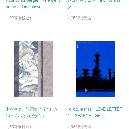
Paul Schonberger「The Gentl
レコジャケEx＋７inchiカタロ
emen of Oniontown」
グ
1,629円(税込)
1,650円(税込)
中村キク 詩画集「僕だけが
タダユキヒロ「LOVE LETTER
知っていたのだから」
2 SEARCHLIGHT」
1,650円(税込)
1,980円(税込)