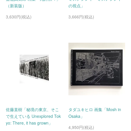
（新装版）
の視点」
3,630円(税込)
3,666円(税込)
佐藤直樹「秘境の東京、そこ
タダユキヒロ 画集「Mosh in
で生えている Unexplored Tok
Osaka」
yo: There, it has grown」
4,950円(税込)