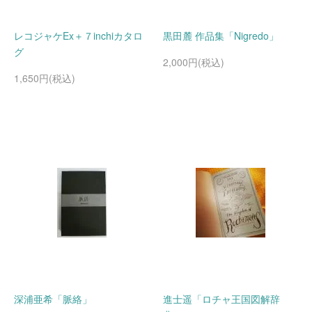
レコジャケEx＋７inchiカタロ
黒田麓 作品集「Nigredo」
グ
2,000円(税込)
1,650円(税込)
深浦亜希「脈絡」
進士遥「ロチャ王国図解辞