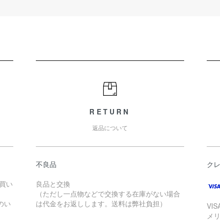
RETURN
返品について
不良品
ク
お買い
良品と交換
（ただし一点物などで交換する在庫がない場合
のい
は代金をお返しします。送料は弊社負担）
VI
メ