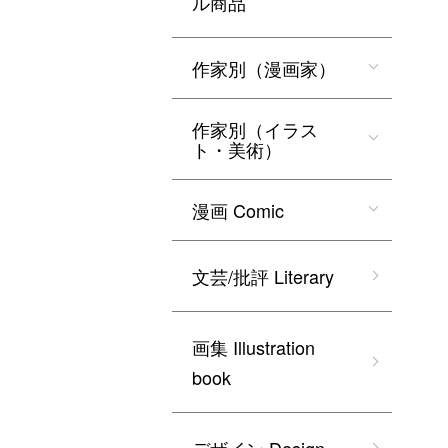
ル商品
作家別（漫画家）
作家別（イラス
ト・美術）
漫画 Comic
文芸/批評 Literary
画集 Illustration
book