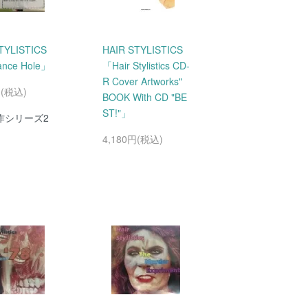
TYLISTICS
HAIR STYLISTICS
nce Hole」
「Hair Stylistics CD-
R Cover Artworks"
円(税込)
BOOK With CD "BE
ST!"」
作シリーズ2
4,180円(税込)