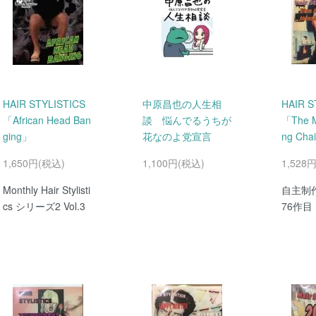
HAIR STYLISTICS
中原昌也の人生相
HAIR S
「African Head Ban
談 悩んでるうちが
「The My
ging」
花なのよ党宣言
ng Cha
1,650円(税込)
1,100円(税込)
1,528
Monthly Hair Stylisti
自主制
cs シリーズ2 Vol.3
76作目