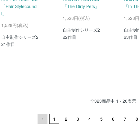
「Hair Stylecounci
「The Dirty Pets」
「In Th
l」
1,528円(税込)
1,528
1,528円(税込)
自主制作シリーズ2
自主制
自主制作シリーズ2
22作目
23作目
21作目
全
323
商品中
1 - 20
表示
1
2
3
4
5
6
7
8