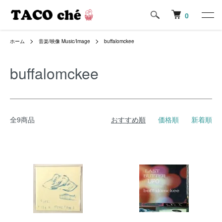
0
ホーム
音楽/映像 Music/Image
buffalomckee
buffalomckee
全9商品
おすすめ順
価格順
新着順