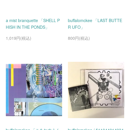
a mist branquette 「SHELL P
buffalomckee 「LAST BUTTE
HISH IN THE PONDS」
R UFO」
1,019円(税込)
800円(税込)