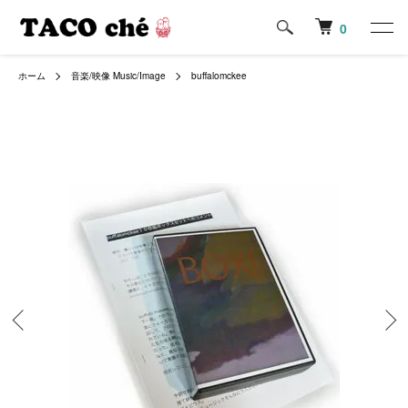
0
ホーム
音楽/映像 Music/Image
buffalomckee