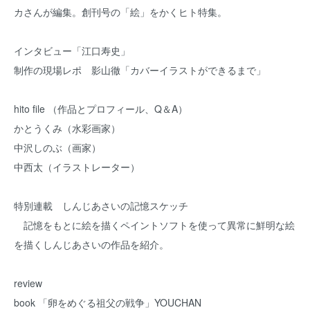
カさんが編集。創刊号の「絵」をかくヒト特集。
インタビュー「江口寿史」
制作の現場レポ 影山徹「カバーイラストができるまで」
hito file （作品とプロフィール、Q＆A）
かとうくみ（水彩画家）
中沢しのぶ（画家）
中西太（イラストレーター）
特別連載 しんじあさいの記憶スケッチ
記憶をもとに絵を描くペイントソフトを使って異常に鮮明な絵
を描くしんじあさいの作品を紹介。
review
book 「卵をめぐる祖父の戦争」YOUCHAN