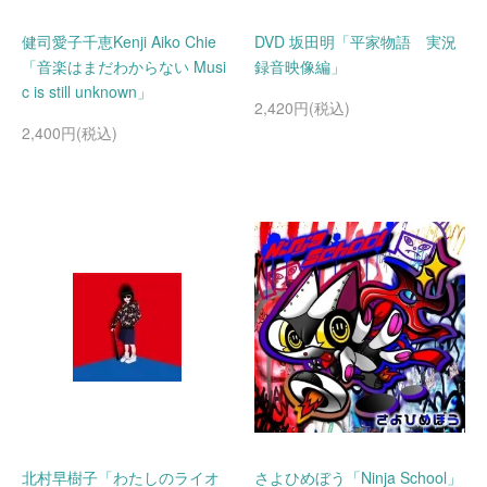
健司愛子千恵Kenji Aiko Chie
DVD 坂田明「平家物語 実況
「音楽はまだわからない Musi
録音映像編」
c is still unknown」
2,420円(税込)
2,400円(税込)
北村早樹子「わたしのライオ
さよひめぼう「Ninja School」