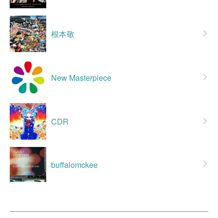
根本敬
New Masterpiece
CDR
buffalomckee