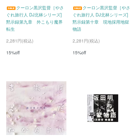
クーロン黒沢監督［やさ
クーロン黒沢監督［やさ
ぐれ旅行人 DJ北林シリーズ]
ぐれ旅行人 DJ北林シリーズ]
黙示録第九章 外こもり魔界
黙示録第十章 現地採用地獄
転生
物語
2,281円(税込)
2,281円(税込)
15%off
15%off