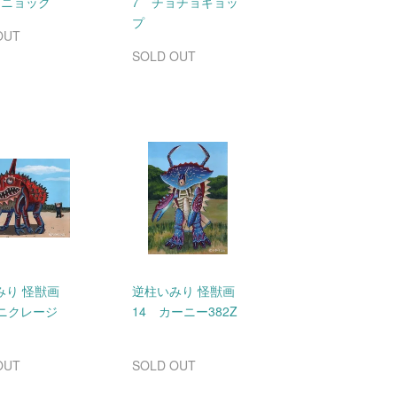
ピニョック
7 チョチョギョッ
プ
OUT
SOLD OUT
みり 怪獣画
逆柱いみり 怪獣画
カニクレージ
14 カーニー382Z
OUT
SOLD OUT