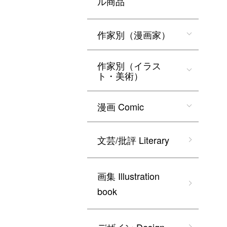
ル商品
作家別（漫画家）
作家別（イラス
ト・美術）
漫画 Comic
文芸/批評 Literary
画集 Illustration
book