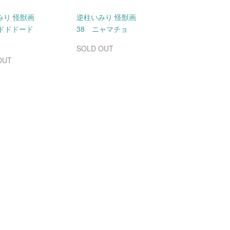
みり 怪獣画
逆柱いみり 怪獣画
ドドドドード
38 ニャマチョ
SOLD OUT
OUT