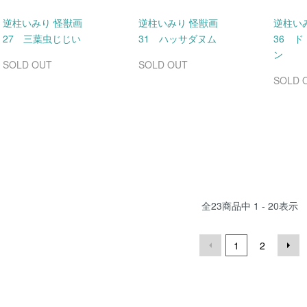
逆柱いみり 怪獣画
逆柱いみり 怪獣画
逆柱い
27 三葉虫じじい
31 ハッサダヌム
36 
ン
SOLD OUT
SOLD OUT
SOLD 
全
23
商品中
1 - 20
表示
1
2