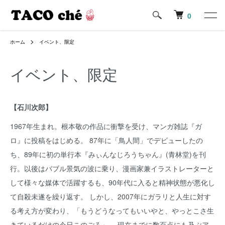
0
ホーム
イベント、限定
イベント、限定
【石川次郎】
1967年生まれ。根本敬の作品に衝撃を受け、マンガ雑誌『ガ
ロ』に投稿をはじめる。 87年に「鳥人間」でデビューしたの
ち、89年に初の単行本『みぃんなじろうちゃん』(青林堂)を刊
行。以後はバブル景気の波に乗り、漫画家兼イラストレーターと
して様々な媒体で活躍するも、90年代に入ると精神状態が悪化し
て自殺未遂を繰り返す。 しかし、2007年にガラリと人生に対す
る考え方が変わり、「もうどうなってもいいやと、やっとこさ生
きているだけの今日このごろ」。 現在までに数百点にも及ぶア