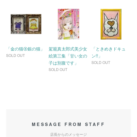
「金の猫⦿銀の猫」
駕籠真太郎式美少女
「ときめきドキュ
SOLD OUT
絵第三集「甘い女の
ン!!」
子は別腹です」
SOLD OUT
SOLD OUT
MESSAGE FROM STAFF
店長からのメッセージ