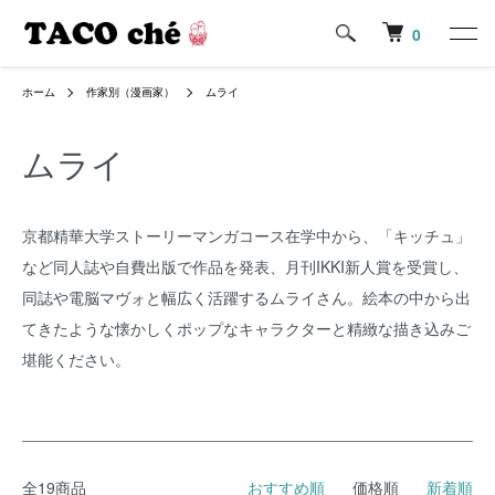
0
ホーム
作家別（漫画家）
ムライ
ムライ
京都精華大学ストーリーマンガコース在学中から、「キッチュ」
など同人誌や自費出版で作品を発表、月刊IKKI新人賞を受賞し、
同誌や電脳マヴォと幅広く活躍するムライさん。絵本の中から出
てきたような懐かしくポップなキャラクターと精緻な描き込みご
堪能ください。
全19商品
おすすめ順
価格順
新着順