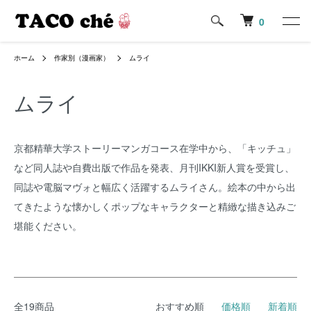
0
ホーム
作家別（漫画家）
ムライ
ムライ
京都精華大学ストーリーマンガコース在学中から、「キッチュ」
など同人誌や自費出版で作品を発表、月刊IKKI新人賞を受賞し、
同誌や電脳マヴォと幅広く活躍するムライさん。絵本の中から出
てきたような懐かしくポップなキャラクターと精緻な描き込みご
堪能ください。
全19商品
おすすめ順
価格順
新着順