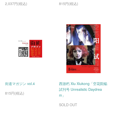
2,037円(税込)
815円(税込)
街道マガジン vol.4
西游朽 Xiu Xiukong「空花阳焔
試刊号 Unrealistic Daydrea
815円(税込)
m」
SOLD OUT