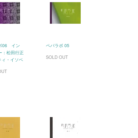
ボ06 イン
ペパラボ 05
ー：松田行正
SOLD OUT
ルキィ・イソベ
OUT