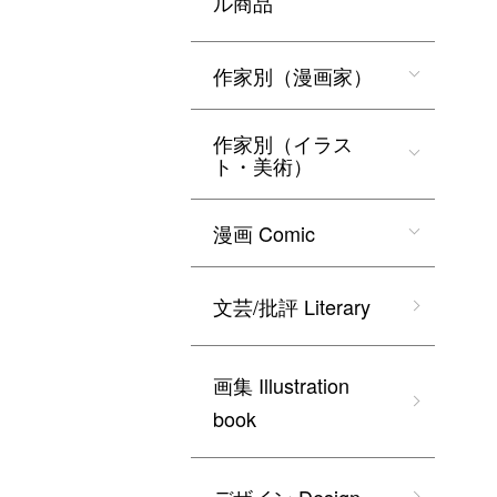
ル商品
作家別（漫画家）
作家別（イラス
ト・美術）
漫画 Comic
文芸/批評 Literary
画集 Illustration
book