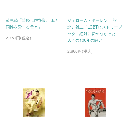
黄惠偵「筆録 日常対話 私と
ジェローム・ポーレン 訳・
同性を愛する母と」
北丸雄二「LGBTヒストリーブ
ック 絶対に諦めなかった
2,750円(税込)
人々の100年の闘い」
2,860円(税込)