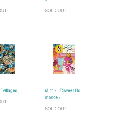
OUT
SOLD OUT
 「Villages」
š! #17 「Sweet Ro
mance」
OUT
SOLD OUT