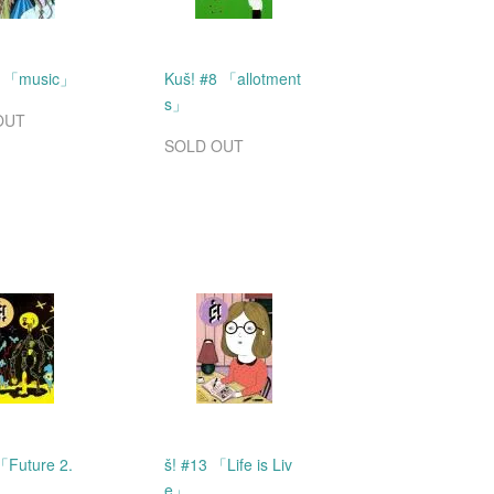
7 「music」
Kuš! #8 「allotment
s」
OUT
SOLD OUT
「Future 2.
š! #13 「Life is Liv
e」