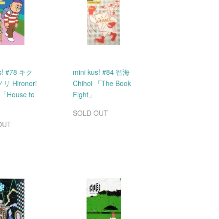
us! #78 キク
mini kus! #84 智海
 Hironori
Chihoi 「The Book
i 「House to
Fight」
」
SOLD OUT
OUT