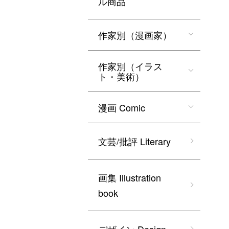
ル商品
作家別（漫画家）
作家別（イラス
ト・美術）
漫画 Comic
文芸/批評 Literary
画集 Illustration
book