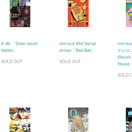
š! #6 「Duke Jacob
mini kuš #54 Sampl
mini k
Kettler」
erman「Bad Ball」
チヒロノリ
Kikuch
SOLD OUT
SOLD OUT
House
SOLD 