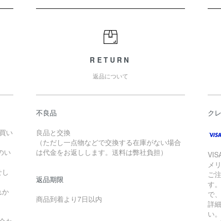
RETURN
返品について
不良品
ク
お買い
良品と交換
（ただし一点物などで交換する在庫がない場合
のい
は代金をお返しします。送料は弊社負担）
VI
メ
せし
ご
返品期限
す
れか
で
商品到着より7日以内
詳
い