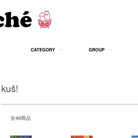
CATEGORY
GROUP
kuš!
全48商品