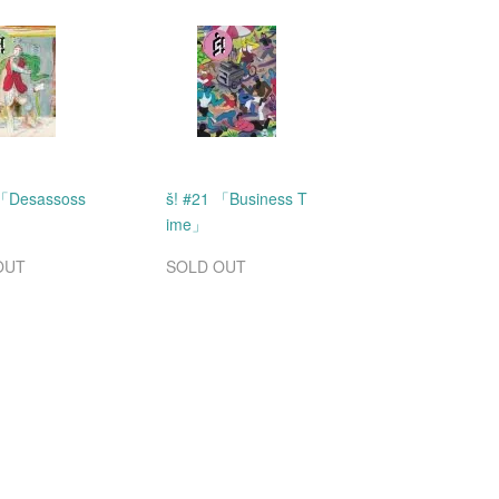
 「Desassoss
š! #21 「Business T
ime」
OUT
SOLD OUT