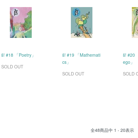
š! #18 「Poetry」
š! #19 「Mathemati
š! #20
cs」
ego」
SOLD OUT
SOLD OUT
SOLD 
全
48
商品中
1 - 20
表示