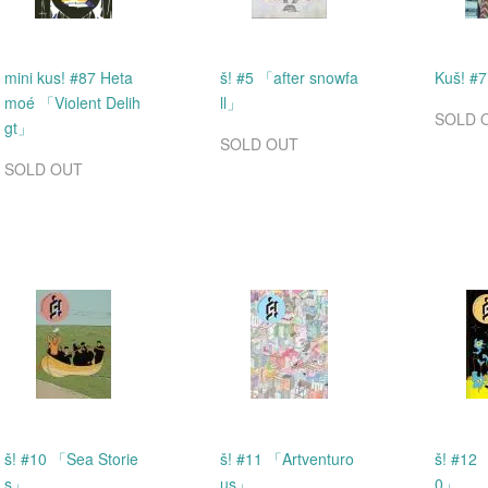
mini kus! #87 Heta
š! #5 「after snowfa
Kuš! #
moé 「Violent Delih
ll」
SOLD 
gt」
SOLD OUT
SOLD OUT
š! #10 「Sea Storie
š! #11 「Artventuro
š! #12 
s」
us」
0」