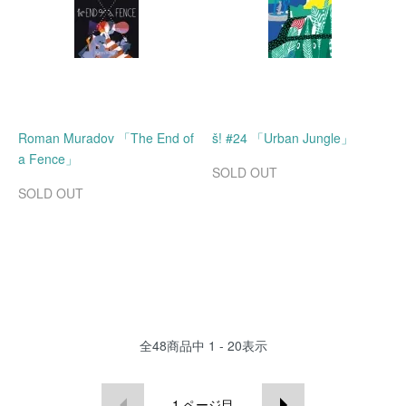
Roman Muradov 「The End of
š! #24 「Urban Jungle」
a Fence」
SOLD OUT
SOLD OUT
全
48
商品中
1 - 20
表示
1
ページ目