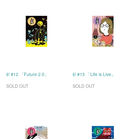
š! #12 「Future 2.0」
š! #13 「Life is Live」
SOLD OUT
SOLD OUT