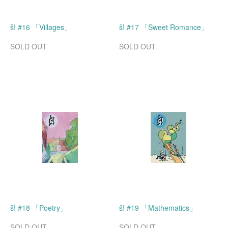
š! #16 「Villages」
š! #17 「Sweet Romance」
SOLD OUT
SOLD OUT
š! #18 「Poetry」
š! #19 「Mathematics」
SOLD OUT
SOLD OUT