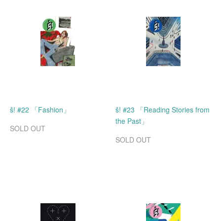
š! #22 「Fashion」
š! #23 「Reading Stories from
the Past」
SOLD OUT
SOLD OUT