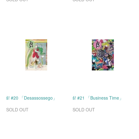
š! #20 「Desassossego」
š! #21 「Business Time」
SOLD OUT
SOLD OUT