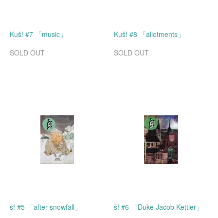
Kuš! #7 「music」
Kuš! #8 「allotments」
SOLD OUT
SOLD OUT
š! #5 「after snowfall」
š! #6 「Duke Jacob Kettler」