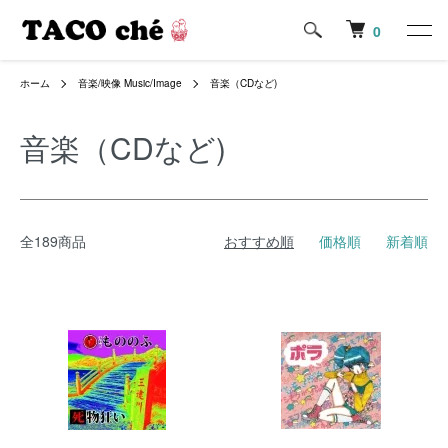
0
ホーム
音楽/映像 Music/Image
音楽（CDなど)
音楽（CDなど)
全189商品
おすすめ順
価格順
新着順