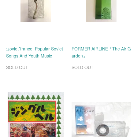
:zoviet*france: Popular Soviet
FORMER AIRLINE「The Air G
Songs And Youth Music
arden」
SOLD OUT
SOLD OUT