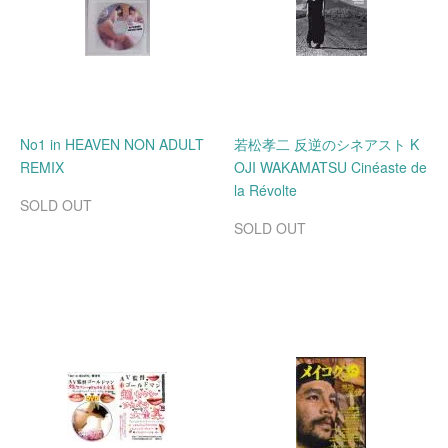
No1 in HEAVEN NON ADULT
若松孝二 反逆のシネアスト K
REMIX
OJI WAKAMATSU Cinéaste de
la Révolte
SOLD OUT
SOLD OUT