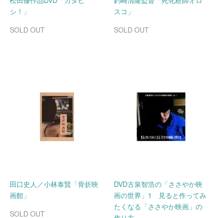
松田修作品DVD「ガタピ
釣崎清隆監督「死化粧師オロ
シ！」
スコ」
SOLD OUT
SOLD OUT
田口史人／小林泰賢「骨折映
DVD古泉智浩の「ささやか映
画館」
画の世界」1 見ると作ってみ
たくなる「ささやか映画」の
SOLD OUT
作り方