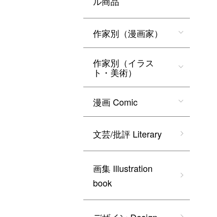
ル商品
作家別（漫画家）
作家別（イラス
ト・美術）
漫画 Comic
文芸/批評 Literary
画集 Illustration
book