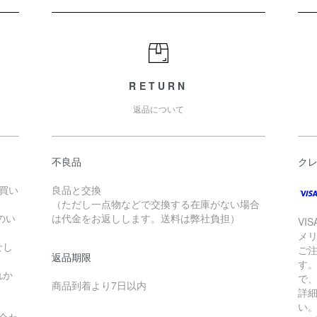
RETURN
返品について
不良品
ク
お買い
良品と交換
（ただし一点物などで交換する在庫がない場合
のい
は代金をお返しします。送料は弊社負担）
VI
メ
せし
ご
返品期限
す
れか
で
商品到着より7日以内
詳
い