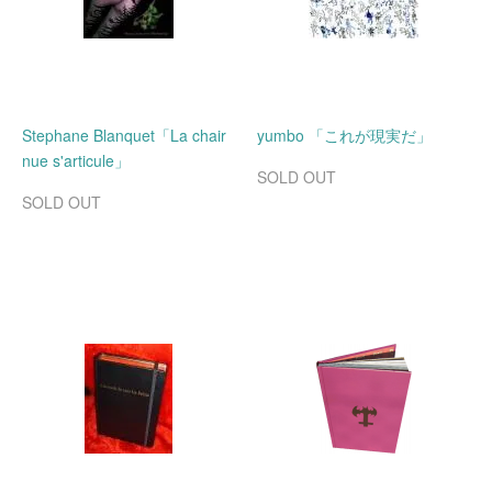
Stephane Blanquet「La chair
yumbo 「これが現実だ」
nue s'articule」
SOLD OUT
SOLD OUT