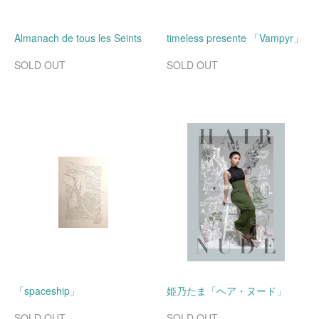
Almanach de tous les Seints
timeless presente 「Vampyr」
SOLD OUT
SOLD OUT
「spaceship」
姫乃たま「ヘア・ヌード」
SOLD OUT
SOLD OUT