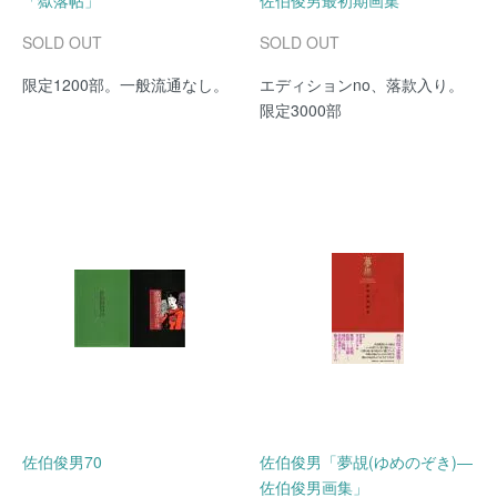
「獄落帖」
佐伯俊男最初期画集
SOLD OUT
SOLD OUT
限定1200部。一般流通なし。
エディションno、落款入り。
限定3000部
佐伯俊男70
佐伯俊男「夢覘(ゆめのぞき)―
佐伯俊男画集」