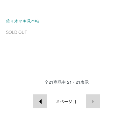
佐々木マキ見本帖
SOLD OUT
全
21
商品中
21 - 21
表示
2
ページ目