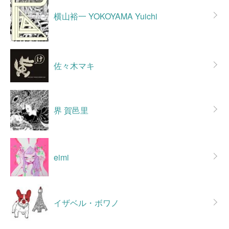
横山裕一 YOKOYAMA Yuichi
佐々木マキ
界 賀邑里
eimi
イザベル・ボワノ