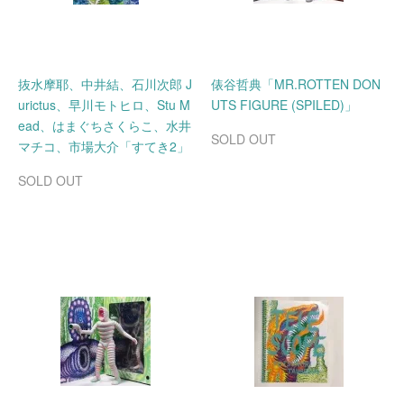
抜水摩耶、中井結、石川次郎 J
俵谷哲典「MR.ROTTEN DON
urictus、早川モトヒロ、Stu M
UTS FIGURE (SPILED)」
ead、はまぐちさくらこ、水井
SOLD OUT
マチコ、市場大介「すてき2」
SOLD OUT