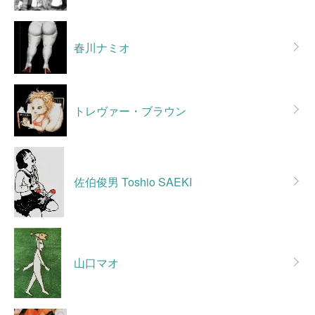
春川ナミオ
トレヴァー・ブラウン
佐伯俊男 Toshio SAEKI
山口マオ