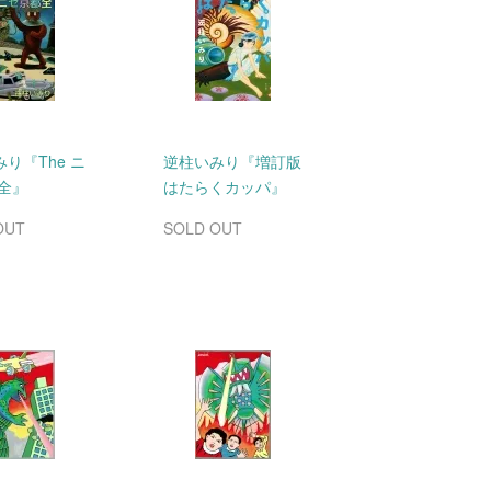
り『The ニ
逆柱いみり『増訂版
 全』
はたらくカッパ』
OUT
SOLD OUT