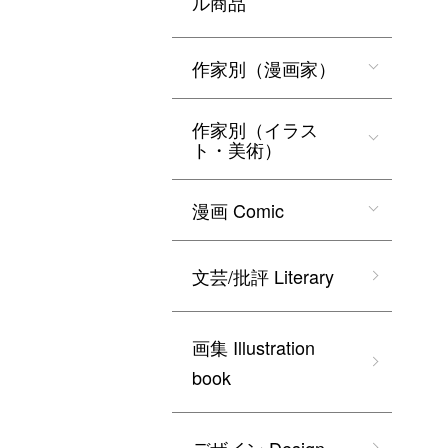
ル商品
作家別（漫画家）
作家別（イラス
ト・美術）
漫画 Comic
文芸/批評 Literary
画集 Illustration
book