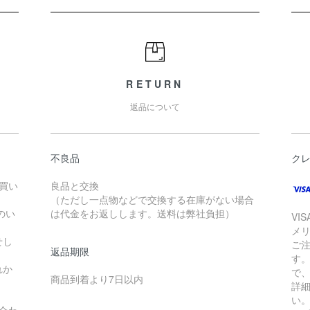
RETURN
返品について
不良品
ク
お買い
良品と交換
（ただし一点物などで交換する在庫がない場合
のい
は代金をお返しします。送料は弊社負担）
VI
メ
せし
ご
返品期限
す
れか
で
商品到着より7日以内
詳
い