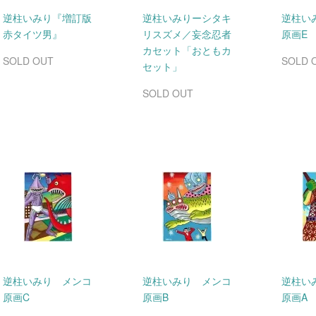
逆柱いみり『増訂版
逆柱いみりーシタキ
逆柱い
赤タイツ男』
リスズメ／妄念忍者
原画E
カセット「おともカ
SOLD OUT
SOLD 
セット」
SOLD OUT
逆柱いみり メンコ
逆柱いみり メンコ
逆柱い
原画C
原画B
原画A