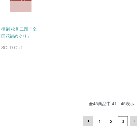
復刻 松川二郎「全
国花街めぐり」
SOLD OUT
全
45
商品中
41 - 45
表示
1
2
3