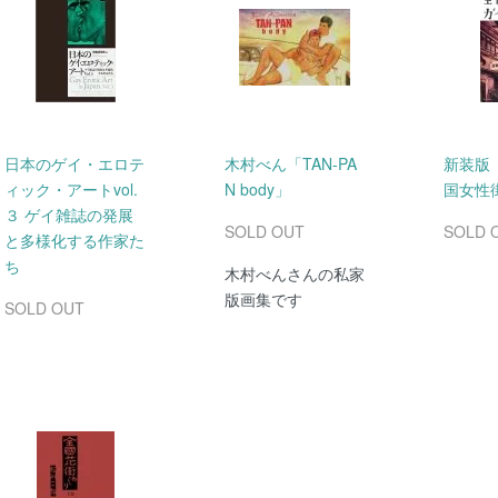
日本のゲイ・エロテ
木村べん「TAN-PA
新装版
ィック・アートvol.
N body」
国女性
３ ゲイ雑誌の発展
SOLD OUT
SOLD 
と多様化する作家た
ち
木村べんさんの私家
版画集です
SOLD OUT