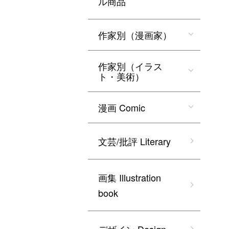
ル商品
作家別（漫画家）
作家別（イラス
ト・美術）
漫画 Comic
文芸/批評 Literary
画集 Illustration
book