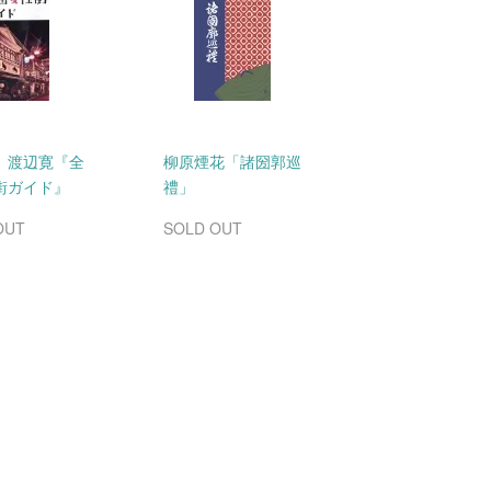
 渡辺寛『全
柳原煙花「諸圀郭巡
街ガイド』
禮」
OUT
SOLD OUT