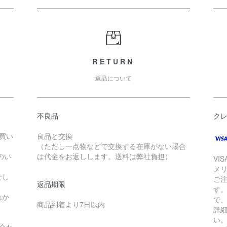
RETURN
返品について
不良品
ク
お買い
良品と交換
（ただし一点物などで交換する在庫がない場合
のい
は代金をお返しします。送料は弊社負担）
VI
メ
せし
ご
返品期限
す
れか
で
商品到着より7日以内
詳
い