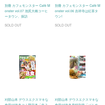
別冊 カフェモンスター Café M
別冊 カフェモンスター Café M
onster vol.07 池尻大橋コーヒ
onster vol.06 吉祥寺は紅茶タ
ータウン、探訪
ウン!
SOLD OUT
SOLD OUT
刈部山本 デウスエクスマキな
刈部山本 デウスエクスマキな
食堂16年冬コミ限定本「史上
食堂16年冬号特別号「パトめ