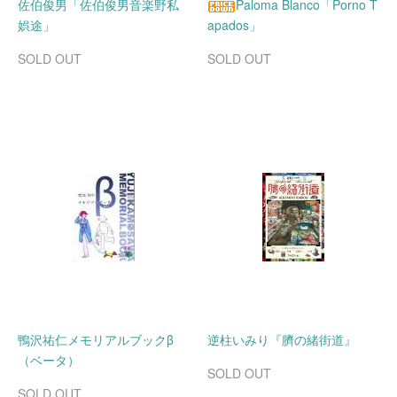
佐伯俊男「佐伯俊男音楽野私
Paloma Blanco「Porno T
娯途」
apados」
SOLD OUT
SOLD OUT
鴨沢祐仁メモリアルブックβ
逆柱いみり『臍の緒街道』
（ベータ）
SOLD OUT
SOLD OUT