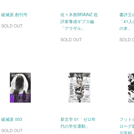
破滅派 創刊号
佐々木敦BRAINZ 批
書評王の島
評家養成ギブス編
「41人
SOLD OUT
「アラザル」
の本」
SOLD OUT
SOLD 
破滅派 003
新文学 01「ゼロ年
フット
代の学生運動」
ローグ
SOLD OUT
川直樹「1