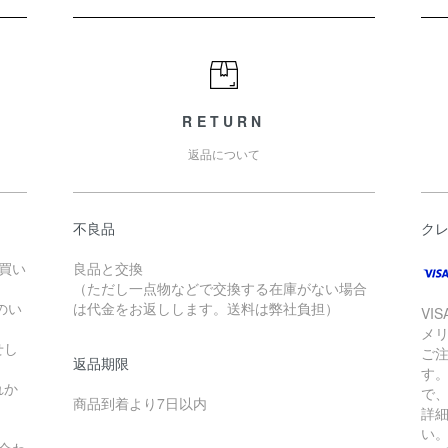
RETURN
返品について
不良品
ク
お買い
良品と交換
（ただし一点物などで交換する在庫がない場合
のい
は代金をお返しします。送料は弊社負担）
VI
メ
せし
ご
返品期限
す
れか
で
商品到着より7日以内
詳
い