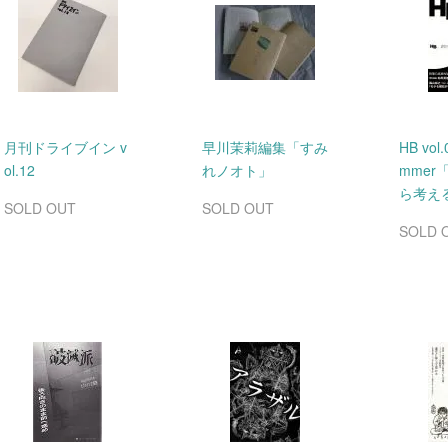
月刊ドライブイン v
早川茉莉編集「すみ
HB vol.
ol.12
れノオト」
mmer
ら考え
SOLD OUT
SOLD OUT
SOLD 