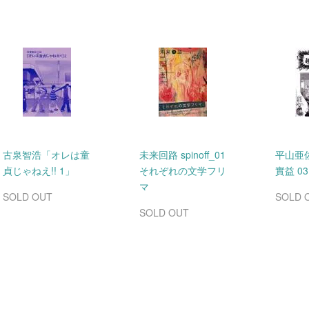
古泉智浩「オレは童
未来回路 spinoff_01
平山亜
貞じゃねえ!! 1」
それぞれの文学フリ
實益 03
マ
SOLD OUT
SOLD 
SOLD OUT