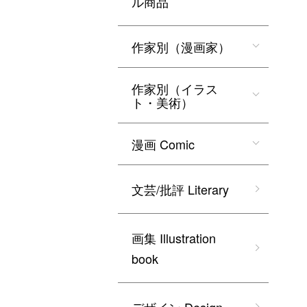
ル商品
作家別（漫画家）
作家別（イラス
ト・美術）
漫画 Comic
文芸/批評 Literary
画集 Illustration
book