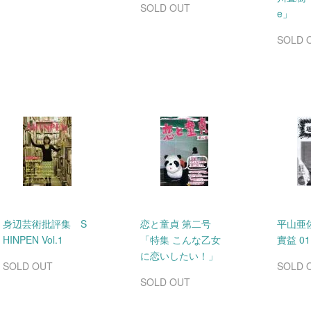
SOLD OUT
e」
SOLD 
身辺芸術批評集 S
恋と童貞 第二号
平山亜
HINPEN Vol.1
「特集 こんな乙女
實益 01
に恋いしたい！」
SOLD OUT
SOLD 
SOLD OUT