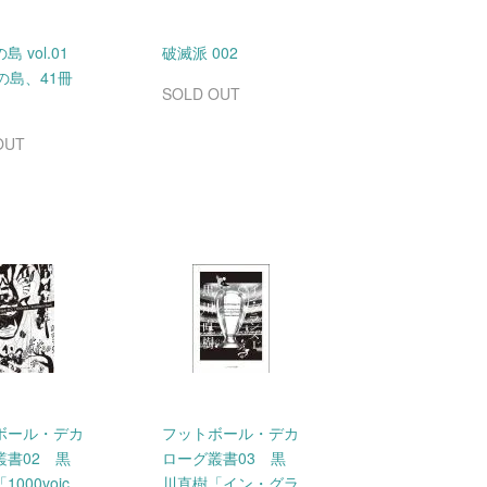
 vol.01
破滅派 002
の島、41冊
SOLD OUT
OUT
ボール・デカ
フットボール・デカ
叢書02 黒
ローグ叢書03 黒
000voic
川直樹「イン・グラ