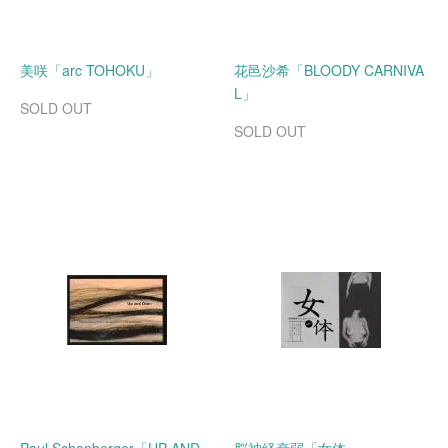
美咲「arc TOHOKU」
花邑沙希「BLOODY CARNIVA
L」
SOLD OUT
SOLD OUT