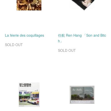
La féerie des coquillages
任航 Ren Hang 「Son and Bitc
h」
SOLD OUT
SOLD OUT