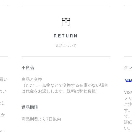
RETURN
返品について
不良品
ク
お買い
良品と交換
（ただし一点物などで交換する在庫がない場合
のい
は代金をお返しします。送料は弊社負担）
VI
メ
せし
ご
返品期限
す
れか
で
商品到着より7日以内
詳
い