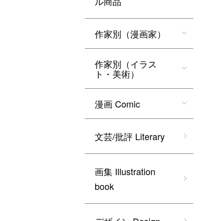
ル商品
作家別（漫画家）
作家別（イラス
ト・美術）
漫画 Comic
文芸/批評 Literary
画集 Illustration
book