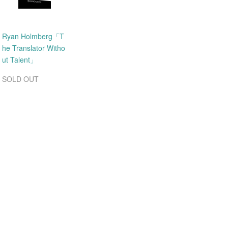
Ryan Holmberg「T
he Translator Witho
ut Talent」
SOLD OUT