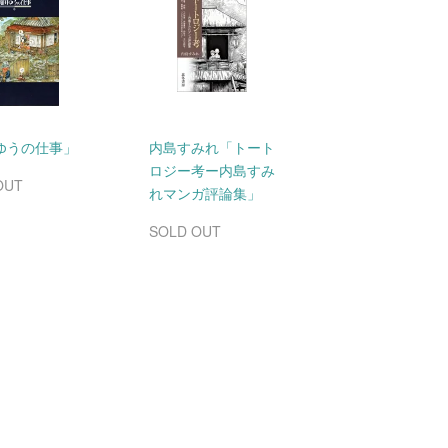
ゆうの仕事」
内島すみれ「トート
ロジー考ー内島すみ
OUT
れマンガ評論集」
SOLD OUT