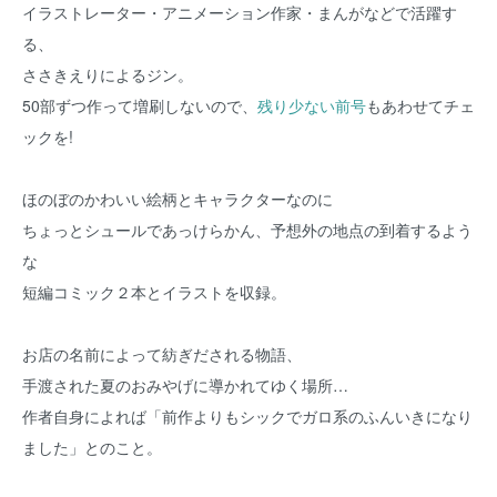
イラストレーター・アニメーション作家・まんがなどで活躍す
る、
ささきえりによるジン。
50部ずつ作って増刷しないので、
残り少ない前号
もあわせてチェ
ックを!
ほのぼのかわいい絵柄とキャラクターなのに
ちょっとシュールであっけらかん、予想外の地点の到着するよう
な
短編コミック２本とイラストを収録。
お店の名前によって紡ぎだされる物語、
手渡された夏のおみやげに導かれてゆく場所…
作者自身によれば「前作よりもシックでガロ系のふんいきになり
ました」とのこと。