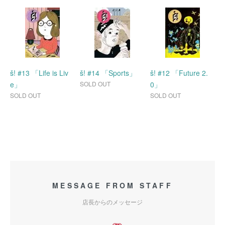
š! #13 「Life is Liv
š! #14 「Sports」
š! #12 「Future 2.
e」
SOLD OUT
0」
SOLD OUT
SOLD OUT
MESSAGE FROM STAFF
店長からのメッセージ