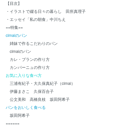
【目次】
・イラストで綴る日々の暮らし 田所真理子
・エッセイ「私の朝食」中川ちえ
==特集==
cimaiのパン
姉妹で作るこだわりのパン
cimaiのパン
カレ・ブランの作り方
カンパーニュの作り方
お気に入りな食べ方
三浦有紀子・大久保真紀子（cimai）
伊藤まさこ 久保百合子
公文美和 高橋良枝 坂田阿希子
パンをおいしく食べる
坂田阿希子
======