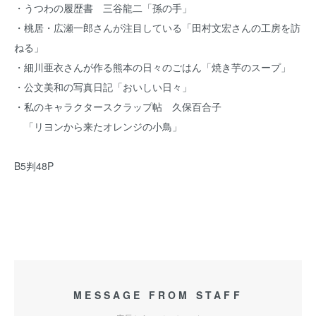
・うつわの履歴書 三谷龍二「孫の手」
・桃居・広瀬一郎さんが注目している「田村文宏さんの工房を訪
ねる」
・細川亜衣さんが作る熊本の日々のごはん「焼き芋のスープ」
・公文美和の写真日記「おいしい日々」
・私のキャラクタースクラップ帖 久保百合子
「リヨンから来たオレンジの小鳥」
B5判48P
MESSAGE FROM STAFF