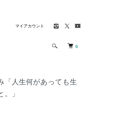
マイアカウント
0
み「人生何があっても生
と。」