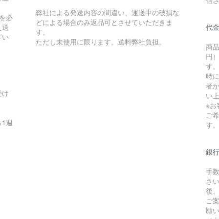
弊社による発送内容の間違い、運送中の破損な
を必
どによる場合のみ返品可とさせていただきま
え送
代
す。
ざい
ただし未使用に限ります。送料弊社負担。
商品
円）
す
時
者か
受け
い
※
ご
1週
す
銀
手
さ
後
ご
願