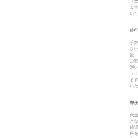
（
ま
い
銀行
手
さ
後
ご
願
（
ま
い
郵
代
と
確
座