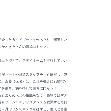
紹介したガイドブックを作ったり、関連した
なかときみさんの短編コミック。
外出を控えて、ステイホームを実行していた
場がパートや派遣スタッフを一斉解雇し、無
私、斎藤（仮名）は、これを機会に2週間の
スを絶ち、満を持して風俗に向かう！
もとより友人との接触もなく、職場ではマス
時もソーシャルディスタンスを意識する毎日
何ヶ月ぶりかでマスクをはずし、他人と言葉