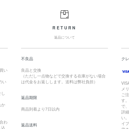
RETURN
返品について
不良品
ク
お買い
良品と交換
（ただし一点物などで交換する在庫がない場合
のい
は代金をお返しします。送料は弊社負担）
VI
メ
せし
ご
返品期限
す
れか
で
商品到着より7日以内
詳
い
合わ
イ
返品送料
し込
信