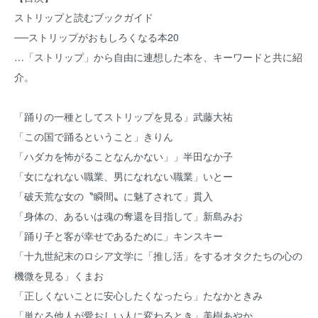
ストリップと読むブックガイド
──ストリップがおもしろくなる本20
…「ストリップ」から自由に連想した本を、キーワードと共に紹
介。
「踊りの一種としてストリップを見る」武藤大祐
「この国で踊るということ」きりん
「ハダカを怖がることなんかない」」半田なか子
「女になれない職業、男になれない職業」いとー
「破天荒な女の〝瞬間〟に魅了されて」貫入
「身体の、あるいは魂の奪還を目指して」新島みお
「踊り子と客が幸せであるために」キンスキー
「十九世紀末のロシア文学に「推し活」をするオタクたちの心の
機微を見る」くまお
「正しくないことに安心したくなったら」たなかときみ
「単なる他人が愛おしい人に変わるとき」美樹あやか