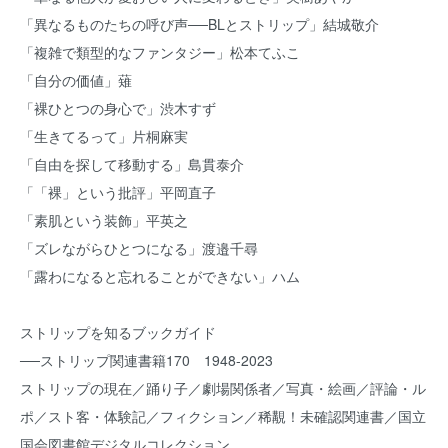
「異なるものたちの呼び声──BLとストリップ」結城敬介
「複雑で類型的なファンタジー」松本てふこ
「自分の価値」薙
「裸ひとつの身心で」渋木すず
「生きてるって」片桐麻実
「自由を探して移動する」島貫泰介
「「裸」という批評」平岡直子
「素肌という装飾」平英之
「ズレながらひとつになる」渡邉千尋
「露わになると忘れることができない」ハム
ストリップを知るブックガイド
──ストリップ関連書籍170 1948-2023
ストリップの現在／踊り子／劇場関係者／写真・絵画／評論・ル
ポ／スト客・体験記／フィクション／稀覯！未確認関連書／国立
国会図書館デジタルコレクション