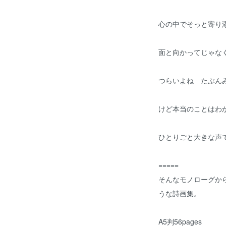
心の中でそっと寄り
面と向かってじゃな
つらいよね たぶん
けど本当のことはわ
ひとりごと大きな声
=====
そんなモノローグか
うな詩画集。
A5判56pages