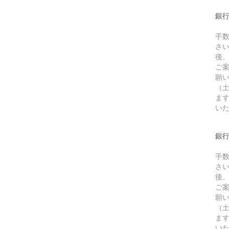
銀
手
さ
後
ご
願
（
ま
い
銀行
手
さ
後
ご
願
（
ま
い