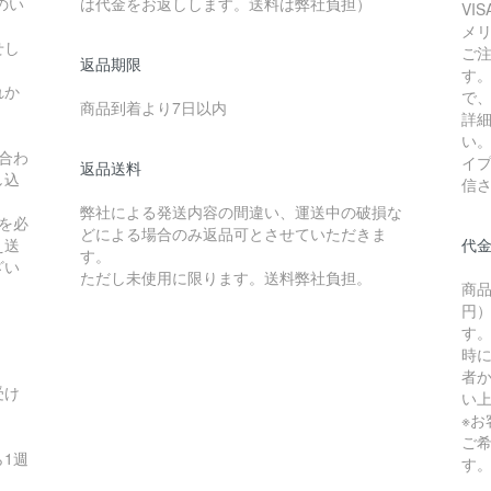
のい
は代金をお返しします。送料は弊社負担）
VI
メ
せし
ご
返品期限
す
れか
で
商品到着より7日以内
詳
い
合わ
イ
返品送料
し込
信
弊社による発送内容の間違い、運送中の破損な
を必
どによる場合のみ返品可とさせていただきま
え送
代
す。
ざい
ただし未使用に限ります。送料弊社負担。
商品
円）
す
時
者か
受け
い
※
ご
1週
す