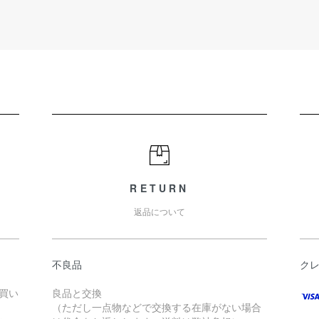
RETURN
返品について
不良品
ク
お買い
良品と交換
（ただし一点物などで交換する在庫がない場合