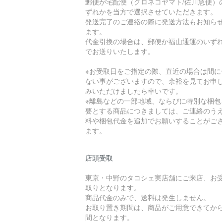
郵便が宅配便（クロネコヤマト/佐川急便）
ずれかを当方で選択させていただきます。
発送完了のご連絡の際に発送方法もお知ら
ます。
代金引換の場合は、郵便か福山通運のいず
でお送りいたします。
※お受取日をご指定の際、直近の場合は間に
ない事がございますので、余裕を見てお申
みいただけましたら幸いです。
※離島などの一部地域、ならびに特別な梱包
要とする商品につきましては、ご連絡のう
料や梱包代金を追加でお願いすることがご
ます。
店頭受取
東京・中野のタコシェ実店舗にご来店、お
取りとなります。
商品代金のみで、送料は発生しません。
お取り置き期間は、商品がご用意できてから
間となります。