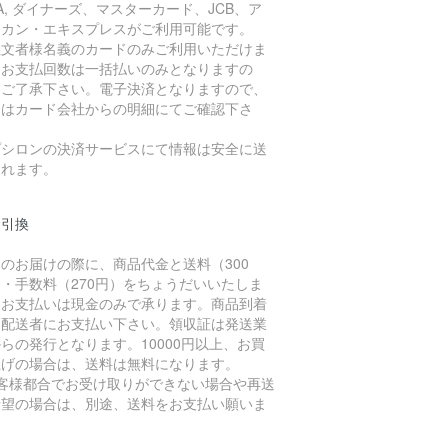
SA, ダイナーズ、マスターカード、JCB、ア
リカン・エキスプレスがご利用可能です。
注文者様名義のカードのみご利用いただけま
。お支払回数は一括払いのみとなりますの
、ご了承下さい。電子決済となりますので、
細はカード会社からの明細にてご確認下さ
。
プシロンの決済サービスにて情報は安全に送
されます。
金引換
のお届けの際に、商品代金と送料（300
・手数料（270円）をちょうだいいたしま
。お支払いは現金のみで承ります。商品到着
に配送者にお支払い下さい。領収証は発送業
らの発行となります。10000円以上、お買
上げの場合は、送料は無料になります。
お客様都合でお受け取りができない場合や再送
希望の場合は、別途、送料をお支払い願いま
。