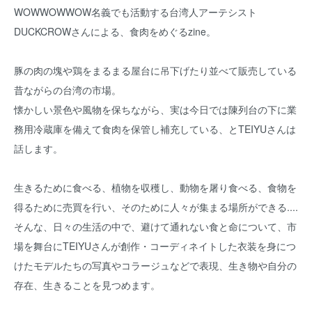
WOWWOWWOW名義でも活動する台湾人アーテシスト
DUCKCROWさんによる、食肉をめぐるzine。
豚の肉の塊や鶏をまるまる屋台に吊下げたり並べて販売している
昔ながらの台湾の市場。
懐かしい景色や風物を保ちながら、実は今日では陳列台の下に業
務用冷蔵庫を備えて食肉を保管し補充している、とTEIYUさんは
話します。
生きるために食べる、植物を収穫し、動物を屠り食べる、食物を
得るために売買を行い、そのために人々が集まる場所ができる....
そんな、日々の生活の中で、避けて通れない食と命について、市
場を舞台にTEIYUさんが創作・コーディネイトした衣装を身につ
けたモデルたちの写真やコラージュなどで表現、生き物や自分の
存在、生きることを見つめます。