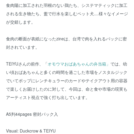
食肉陽に加工された羽根のない鶏たち、システマティックに加工
される生き物たち、盥で行水を楽しむペット犬....様々なイメージ
が交錯します。
食肉の断面が表紙になったzineは、台湾で肉を入れるパックに密
封されています。
TEIYUさんの前作、「
オモウマおばあちゃんの弁当箱」
では、幼
い頃おばあちゃんと多くの時間を過ごした市場をノスタルジック
でいてポップにレンチキュラーのカードやテイクアウト用の容器
で楽しくお届けしたのに対して、今回は、命と食や市場の現実も
アーティスト視点で強く打ち出しています。
A5判44pages 密封パック入
Visual: Duckcrow & TEIYU