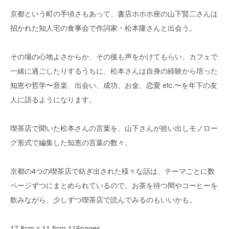
京都という町の手頃さもあって、書店ホホホ座の山下賢二さんは
招かれた知人宅の食事会で作詞家・松本隆さんと出会う。
その場の心地よさからか、その後も声をかけてもらい、カフェで
一緒に過ごしたりするうちに、松本さんは自身の経験から培った
知恵や哲学〜音楽、出会い、成功、お金、恋愛 etc.〜を年下の友
人に語るようになります。
喫茶店で聞いた松本さんの言葉を、山下さんが拾い出しモノロー
グ形式で編集した知恵の言葉の数々。
京都の4つの喫茶店で紡ぎ出された様々な話は、テーマごとに数
ページずつにまとめられているので、お茶を待つ間やコーヒーを
飲みながら、少しずつ喫茶店で読んでみるのもいいかも。
17.8cm x 11.5cm 116pages