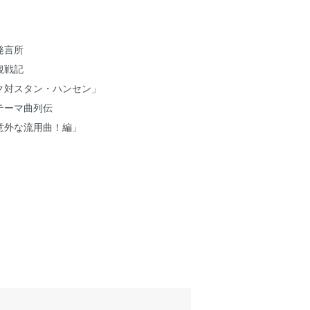
発言所
観戦記
対スタン・ハンセン」
テーマ曲列伝
外な流用曲！編」