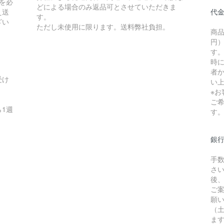
を必
どによる場合のみ返品可とさせていただきま
え送
代
す。
ざい
ただし未使用に限ります。送料弊社負担。
商品
円）
す
時
者か
受け
い
※
ご
1週
す
銀
手
さ
後
ご
願
（
ま