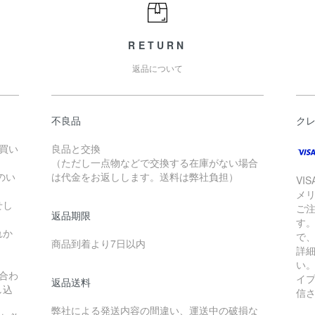
RETURN
返品について
不良品
ク
お買い
良品と交換
（ただし一点物などで交換する在庫がない場合
のい
は代金をお返しします。送料は弊社負担）
VI
メ
せし
ご
返品期限
す
れか
で
商品到着より7日以内
詳
い
合わ
イ
返品送料
し込
信
弊社による発送内容の間違い、運送中の破損な