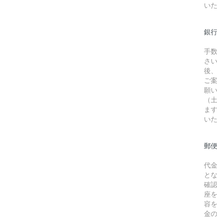
い
銀行
手
さ
後
ご
願
（
ま
い
郵
代
と
確
座
容
金