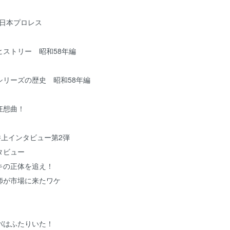
全日本プロレス
ストリー 昭和58年編
リーズの歴史 昭和58年編
狂想曲！
井上インタビュー第2弾
タビュー
の正体を追え！
が市場に来たワケ
はふたりいた！