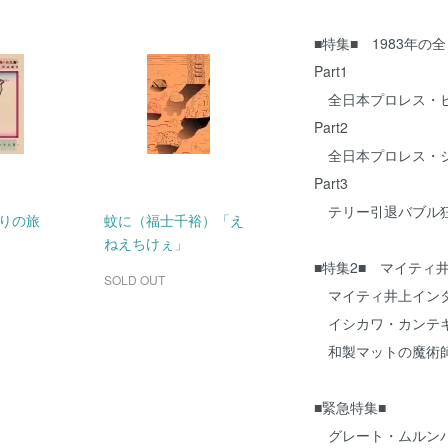
■特集■ 1983年の
Part1
全日本プロレス・ヒ
Part2
全日本プロレス・シ
Part3
テリー引退バブル
ぐりの旅
蚊に（福士千裕）「え
ねえちけぇ」
■特集2■ マイティ
SOLD OUT
マイティ井上イン
イシカワ・カンテキ
和製マットの魔術師
■緊急特集■
グレート・ムルンバ