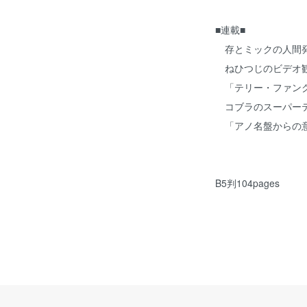
■連載■
存とミックの人間
ねひつじのビデオ
「テリー・ファンク
コブラのスーパー
「アノ名盤からの意
B5判104pages